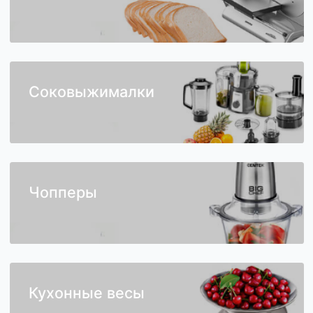
Ломтерезки
Соковыжималки
Чопперы