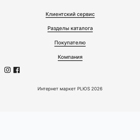
0
0
CENTEK
CENTEK
Миксер CT-1109 White
Весы кухонные CT-2456
шоколад
1855,0 с
1889,0 с
1
2
Клиентский сервис