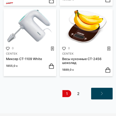
Миксер CT-1111 GRAY
Миксер CT-1111 RED (бел
(белый/серый)
красный)
999,792 с
999,792 с
1572 с
1572 с
1
0
CENTEK
CENTEK
Весы кухонные CT-2464
Весы кухонные CT-2463
1000,392 с
1855,0 с
1752 с