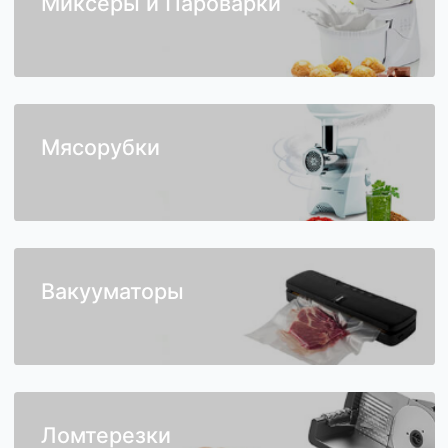
Миксеры и Пароварки
Мясорубки
Вакууматоры