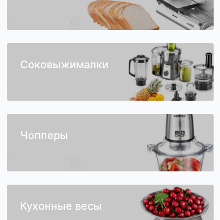
Ломтерезки
Соковыжималки
Чопперы