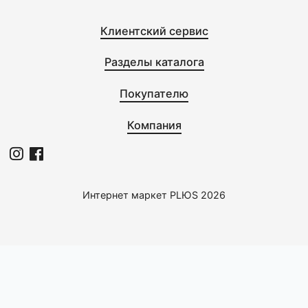
0
0
CENTEK
CENTEK
Миксер CT-1109 White
Весы кухонные CT-2456
шоколад
1855,0 с
1889,0 с
1
2
Клиентский сервис