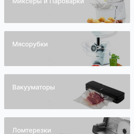
Миксеры и Пароварки
Мясорубки
Вакууматоры