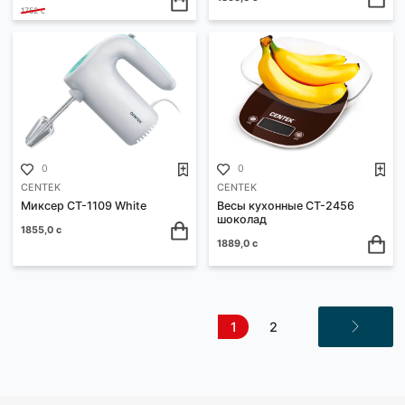
Миксер CT-1111 GRAY
Миксер CT-1111 RED (бел
(белый/серый)
красный)
999,792 с
999,792 с
1572 с
1572 с
1
0
CENTEK
CENTEK
Весы кухонные CT-2464
Весы кухонные CT-2463
1000,392 с
1855,0 с
1752 с