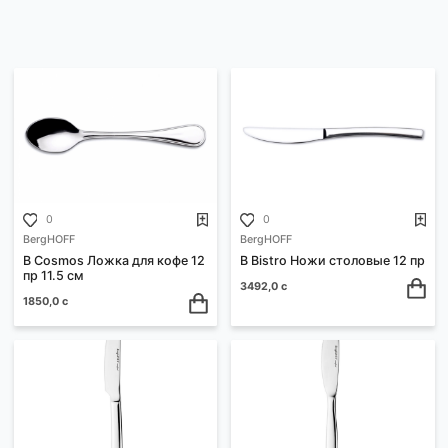
Сортировать:
По возрастанию цены
0
0
BergHOFF
BergHOFF
B Cosmos Ложка для кофе 12
B Bistro Ножи столовые 1
пр 11.5 см
3492,0 с
1850,0 с