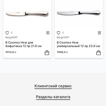
0
0
BergHOFF
BergHOFF
B Quadro Ножи столовые 12
B Gastronomie Нож
пр 1212006
универсальный 12 пр 23.6
4500,0 с
4644,0 с
0
0
BergHOFF
BergHOFF
B Cosmos Нож для
B Cosmos Нож
бифштекса 12 пр 21.6 см
универсальный 12 пр 23.6
5514,0 с
7908,0 с