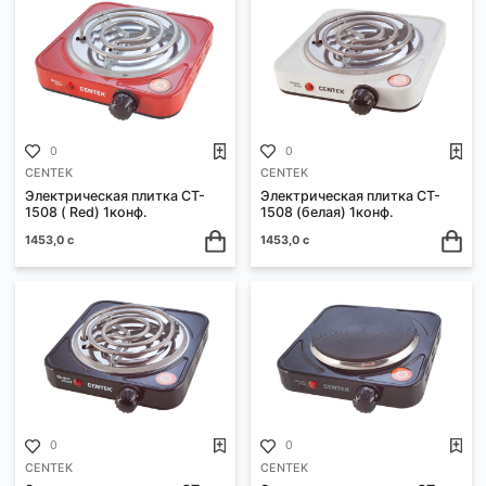
0
0
CENTEK
Плита электрическая CT-
1508 (Siberia) 1конф.
Плита газовая CT-1520
(белая) 1конф.
1453,0 с
1400,0 с