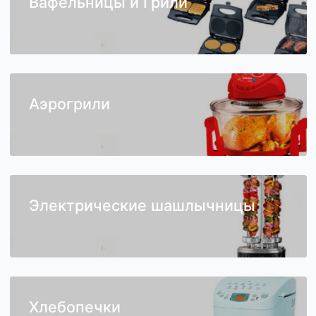
Вафельницы и Грили
Аэрогрили
Электрические шашлычницы