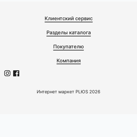
0
0
Prosept
Prosept
PR Duty Extra Plus С-во д/
PR Diona Aroma Мыло д/
уборки после
дозатор.Цветочн.5л 223-
строит.5л(Duty) 234-5
100,0 с
100,0 с
Клиентский сервис
Разделы каталога
Покупателю