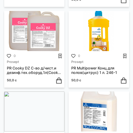
0
0
Prosept
PR Multipower White С-во.для
светл полов 1 л(Multipower).
PR Universal Wood, С-во д
100-1
очистки полков в саунах 
50,0 с
264-05
50,0 с
0
0
Prosept
Prosept
PR Cooky DZ С-во д/чист.и
PR Multipower Конц.для
дезинф.тех.оборуд.1л(Cooky
полов(цитрус) 1 л. 246-1
Stuff) 150-1