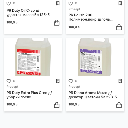
50,0 с
50,0 с
0
0
Prosept
PR Duty Oil С-во д/
удал.тех.масел 5л 125-5
PR Polish 200
Полимерн.покр.д/пола
100,0 с
5л(Polish) 154-5
100,0 с