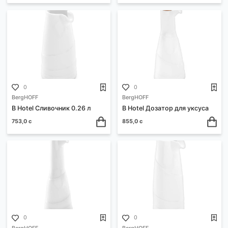
0
0
Lara
Lara
Сахарница с дозатором 250
Сахарница с дозатором 
мл. LR08-30
мл. LR08-33
200,0 с
252,0 с
0
0
BergHOFF
BergHOFF
B Hotel Сливочник 0.26 л
B Hotel Дозатор для уксу