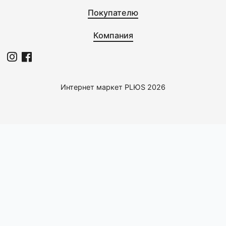
0
BergHOFF
Скороварка 6л Leo Vita
3950676
15995,0 с
Клиентский сервис
Разделы каталога
Покупателю
Компания