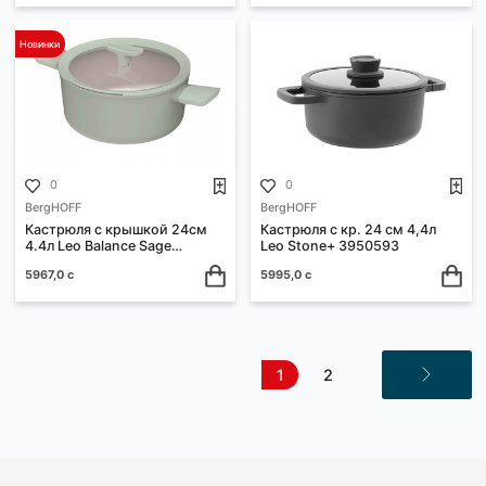
0
0
BergHOFF
BergHOFF
Кастрюля с кр. 20 см Leo
Кастрюля с крышкой 4,4л
Stone+ Mink 8501907
24см Leo Balance Moonmi
3950429
5758,0 с
5798,0 с
0
0
BergHOFF
BergHOFF
Кастрюля с крышкой Gem
Кастрюля с крышкой 5,5л
Оранж 16см 1,5л. "2307400"
24см Leo Balance Moonmi
3950430
5850,0 с
5885,0 с