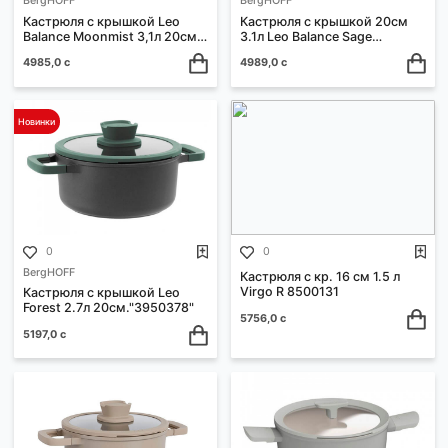
0
0
BergHOFF
BergHOFF
Кастрюля с крышкой Leo
Кастрюля с крышкой Leo
Sage 2.9л. 20см."3950330"
Slate 5.6л. 24см."3950334
3585,0 с
4755,0 с
Новинки
0
0
BergHOFF
BergHOFF
Кастрюля с крышкой Leo
Кастрюля с крышкой 20с
Balance Moonmist 3,1л 20см
3.1л Leo Balance Sage
3950428
3950451
4985,0 с
4989,0 с