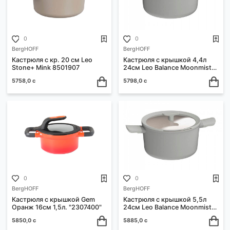
Новинки
0
0
BergHOFF
Кастрюля с кр. 16 см 1.5 л
Virgo R 8500131
Кастрюля с крышкой Leo
Forest 2.7л 20см."3950378"
5756,0 с
5197,0 с