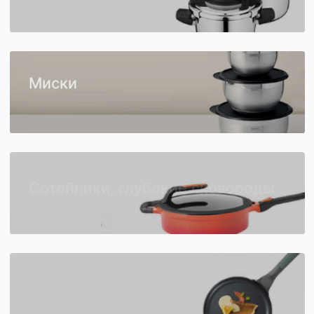
Скороварки
Миски
Сотейники, глубокие сковороды