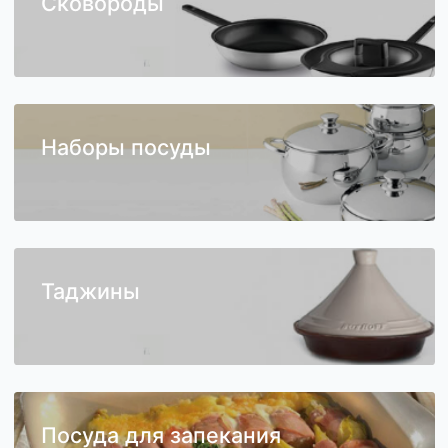
Сковороды
Наборы посуды
Таджины