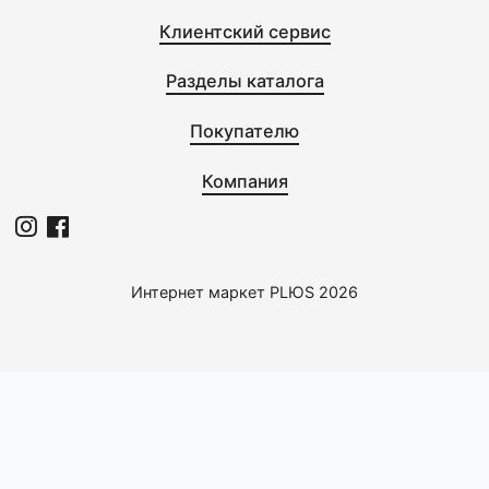
Новинки
0
0
BergHOFF
BergHOFF
Кастрюля с крышкой 24см
Кастрюля с кр. 24 см 4,4л
4.4л Leo Balance Sage
Leo Stone+ 3950593
3950452
5967,0 с
5995,0 с
1
2